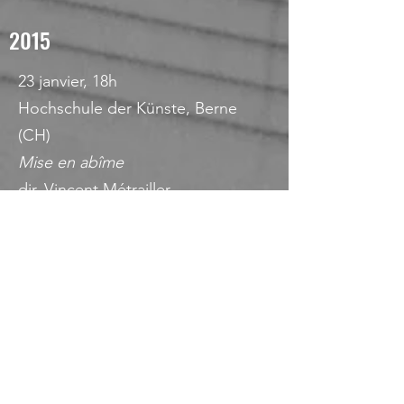
2015
23 janvier, 18h
Hochschule der Künste, Berne
(CH)
Mise en abîme
dir. Vincent Métrailler
juin
Robert-Schumann Hochschule,
Düsseldorf (DE)
Quintette à Vent
2014