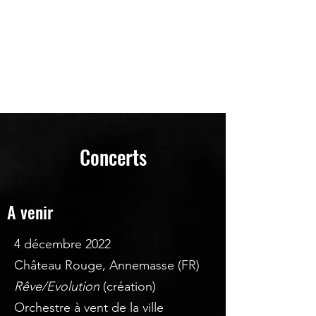
Alexandre Mastrangelo
Compositeur
Concerts
A venir
4 décembre 2022
Château Rouge, Annemasse (FR)
Rêve/Evolution
(création)
Orchestre à vent de la ville